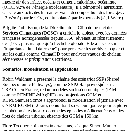
intègre air de surface, océans et contenu calorifique océanique
(OHC, 92% de l’énergie excédentaire). Il a démontré l’attribution
causale aux activités humaines via la décomposition des forçages :
+2 W/m² pour le CO₂, contrebalancé par les aérosols (-1,1 W/m²).
Brigitte Dubuisson, de la Direction de la Climatologie et des
Services Climatiques (DCSC), a enrichi le tableau avec les données
françaises homogeneisées depuis 1850, révélant un réchauffement
de 1,9°C, plus marqué qu’à l’échelle globale. Elle a insisté sur
l’importance du "data rescue" pour préserver les archives papier et
sur les outils comme ClimatHD pour analyser vagues de chaleur,
sécheresses et précipitations extrêmes.
Scénarios, modélisation et applications
Robin Waldman a présenté la chaîne des scénarios SSP (Shared
Socioeconomic Pathways), comme SSP2-4.5 privilégié par la
TRACC en France, reliant modèles socio-économiques (IAM
comme REMIND-MAgPIE) aux projections GCM et
RCM. Samuel Somot a approfondi la modélisation régionale avec
CNRM-RCSM (12 km), démontrant sa valeur ajoutée pour capturer
les phénomènes locaux comme les épisodes méditerranéens ou les
îlots de chaleur urbains, absents des GCM à 150 km.
Flore Tocquer et d’autres intervenants, tels que Simon Munier