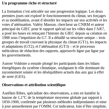
Un programme riche et structuré
La formation s’est articulée sur une progression logique. Les deux
premiers jours ont exploré le fonctionnement du climat, ses forçages
et sa modélisation, avant d’aborder les impacts sur nos activités et les
voies d’atténuation. Valéry Masson, chercheur au CNRM et auteur
principal du GIEC pour le rapport spécial sur les villes dans l’AR7,
a posé les bases en retraçant l’histoire du GIEC depuis sa création en
1988 sous l’impulsion du G7. Il a détaillé sa structure unique – trois
groupes de travail couvrant la physique du climat (GT1), les impacts
et adaptations (GT2), et l’atténuation (GT3) – et le processus
méticuleux de rédaction des rapports, approuvés ligne par ligne par
les gouvernements.
Aurore Voldoire a ensuite plongé les participants dans les bilans
énergétiques du système climatique, soulignant le rôle dominant du
rayonnement solaire et les déséquilibres actuels dus aux gaz à effet
de serre (GES).
Observations et attribution scientifique
Aurélien Ribes, spécialiste des observations, a mis en lumière la
hausse de 1,1°C de la température moyenne globale par rapport à
1850-1900, confirmée par plusieurs méthodes indépendantes et mise
à jour annuellement par l’OMM. Cet indicateur, loin d’être simpliste,